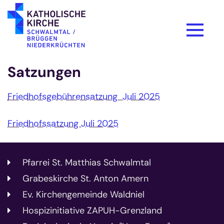
Zum Inhalt springen
Satzungen
Friedhofsgebührensatzung Juli 2025
Friedhofssatzung Juli 2025
Pfarrei St. Matthias Schwalmtal
Grabeskirche St. Anton Amern
Ev. Kirchengemeinde Waldniel
Hospizinitiative ZAPUH-Grenzland