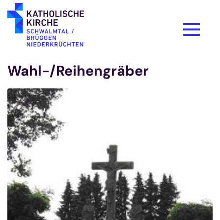
Zum Inhalt springen
Wahl-/Reihengräber