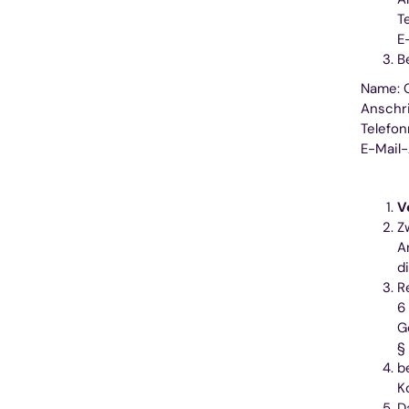
T
E
B
Name: C
Anschri
Telefo
E-Mail
V
Z
A
d
R
6 
G
§ 
b
K
D