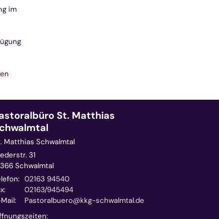
ng im
fügung
den
astoralbüro St. Matthias
chwalmtal
t. Matthias Schwalmtal
ederstr. 31
1366
Schwalmtal
lefon:
02163 94540
x:
02163/945494
Mail:
Pastoralbuero@kkg-schwalmtal.de
ffnungszeiten: