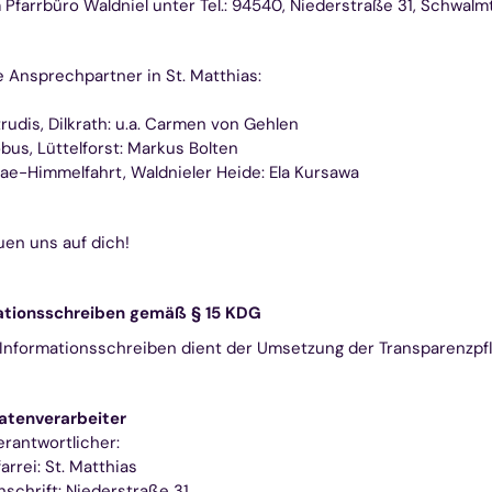
 Pfarrbüro Waldniel unter Tel.: 94540, Niederstraße 31, Schwalmt
 Ansprechpartner in St. Matthias:
trudis, Dilkrath: u.a. Carmen von Gehlen
obus, Lüttelforst: Markus Bolten
iae-Himmelfahrt, Waldnieler Heide: Ela Kursawa
uen uns auf dich!
ationsschreiben gemäß § 15 KDG
Informationsschreiben dient der Umsetzung der Transparenzpfl
atenverarbeiter
erantwortlicher:
arrei: St. Matthias
nschrift: Niederstraße 31