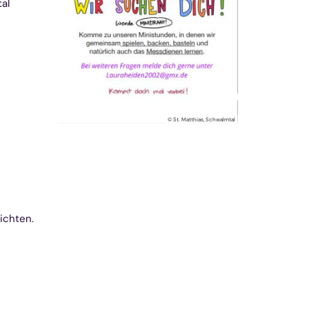
al
© St. Matthias, Schwalmtal
ichten.