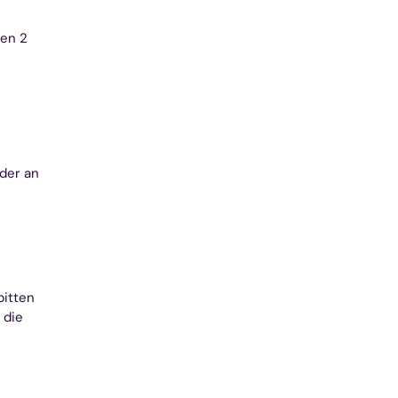
den 2
der an
bitten
 die