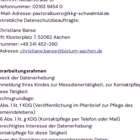
elefonnummer: 02163 9454 0
-Mail-Adresse: pastoralbuero@kkg-schwalmtal.de
etriebliche Datenschutzbeauftragte:
hristiane Banse
ft: Klosterplatz 7, 52062 Aachen
nnummer: +49 241 452-260
-Adresse:
christiane.banse@bistum-aachen.de
erarbeitungsrahmen
weck der Datenerhebung:
nmeldung Ihres Kindes zur Messdienertätigkeit, zur Kontaktpfle
iese Tätigkeit
echtsgrundlage:
Abs. 1 lit. f KDG (Veröffentlichung im Pfarrbrief zur Pflege des
emeindelebens)
6 Abs. 1 lit. g KDG (Kontaktpflege per Telefon oder Mail)
erechtigtes Interesse der Datenerhebung:
ontaktpflege für diese Tätigkeit
auer der Speicherung personenbezogener Daten: