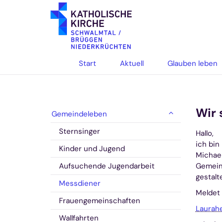
Zum Inhalt springen
Start
Aktuell
Glauben leben
Wir 
Gemeindeleben
Sternsinger
Hallo,
ich bin
Kinder und Jugend
Michae
Aufsuchende Jugendarbeit
Gemein
gestalt
Messdiener
Meldet 
Frauengemeinschaften
Laurah
Wallfahrten