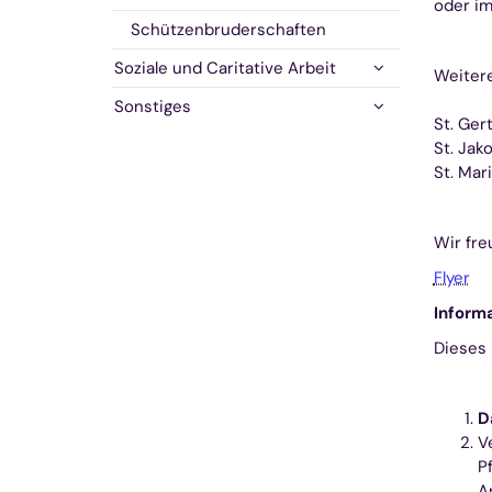
oder im
Schützenbruderschaften
Soziale und Caritative Arbeit
Weitere
Sonstiges
St. Ger
St. Jak
St. Mar
Wir fre
Flyer
Inform
Dieses 
D
V
Pf
A