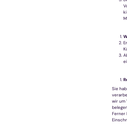
V
k
M
W
E
K
A
e
R
Sie hab
verarbe
wir um 
belegen
Ferner 
Einschr