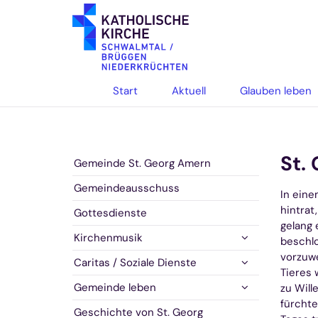
Zum Inhalt springen
Start
Aktuell
Glauben leben
St.
Gemeinde St. Georg Amern
Gemeindeausschuss
In eine
hintrat
Gottesdienste
gelang 
Kirchenmusik
beschlo
vorzuwe
Caritas / Soziale Dienste
Tieres 
Gemeinde leben
zu Will
fürchte
Geschichte von St. Georg