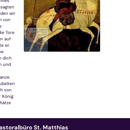
eines
, sagten
rden wir
m von
e
ie Tore
er auf
e er.
he
n dich
ln und
anze.
jubelten
ch von
r König
chätze
astoralbüro St. Matthias