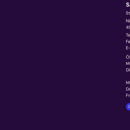
S
S
Ni
4
Te
Fa
E-
Ö
M
D
1
M
D
F