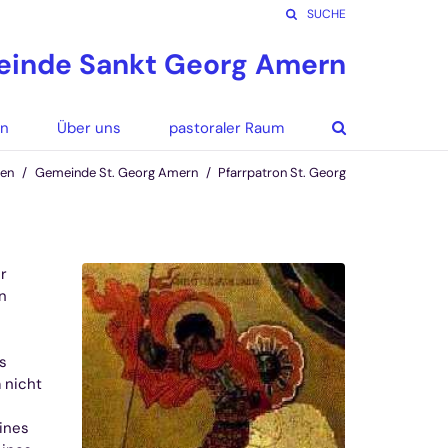
SUCHE
inde Sankt Georg Amern
en
Über uns
pastoraler Raum
den
Gemeinde St. Georg Amern
Pfarrpatron St. Georg
r
n
s
 nicht
ines