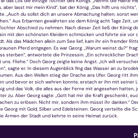
raf das Los die einzige Tochter des Königs. „Nehmt die Hälfte m
, aber lasst mir mein Kind“, bat der König. „Das hilft uns nichts“
te. „Auch du sollst dich an unsere Abmachung halten, sonst we
hen.“ Aus Erbarmen gewährten sie dem König acht Tage Zeit, u
Tochter Abschied zu nehmen. Nach dieser Zeit ließ der König di
sin mit den schönsten Kleidern schmücken und führte sie vor d
dt. Als das Mädchen allein zum See lief, kam ihr ein fremder Ritt
raunen Pferd entgegen. Es war Georg. „Warum weinst du?“ fragt
ss sterben“, antwortete die Prinzessin. „Ein schrecklicher Drac
 uns. Fliehe.“ Doch Georg zeigte keine Angst. „Ich will versuche
en“, sagte er. In diesem Augenblick fing das Wasser an zu brode
umen. Aus den Wellen stieg der Drache ans Ufer. Georg ritt ihm
n und bevor er sich wehren konnte, erstach er ihn mit seiner L
ig und das Volk, die alles aus der Ferne mit angesehen hatten, 
ter zu. Aber Georg sagte: „Gott hat mir die Kraft geschenkt, eu
chen zu erlösen. Nicht mir, sondern ihm müsst ihr danken.“ De
e Georg mit Gold, Silber und Edelsteinen. Georg verteilte die S
ie Armen der Stadt und kehrte in seine Heimat zurück.
P