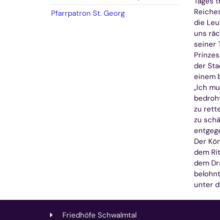
Tages t
Reiches
Pfarrpatron St. Georg
die Leu
uns räc
seiner 
Prinzes
der Sta
einem b
„Ich mu
bedroht
zu rett
zu schä
entgege
Der Kön
dem Rit
dem Dra
belohnt
unter d
Friedhöfe Schwalmtal