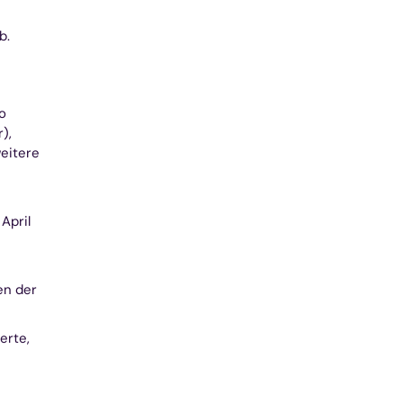
b.
o
),
eitere
April
en der
erte,