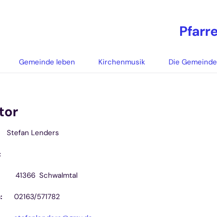
Pfarr
Gemeinde leben
Kirchenmusik
Die Gemeind
tor
efan Lenders
:
366 Schwalmtal
:
02163/571782