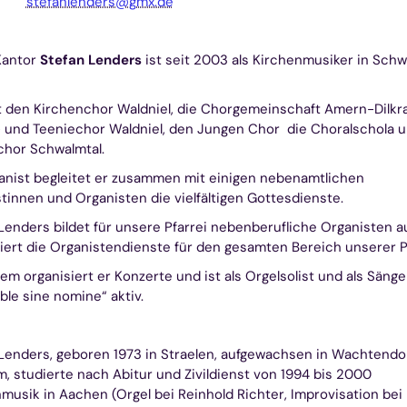
stefanlenders@gmx.de
Kantor
Stefan Lenders
ist seit 2003 als Kirchenmusiker in Schw
et den Kirchenchor Waldniel, die Chorgemeinschaft Amern-Dilkr
 und Teeniechor Waldniel, den Jungen Chor die Choralschola 
hor Schwalmtal.
anist begleitet er zusammen mit einigen nebenamtlichen
tinnen und Organisten die vielfältigen Gottesdienste.
Lenders bildet für unsere Pfarrei nebenberufliche Organisten a
iert die Organistendienste für den gesamten Bereich unserer Pf
m organisiert er Konzerte und ist als Orgelsolist und als Sänge
le sine nomine“ aktiv.
Lenders, geboren 1973 in Straelen, aufgewachsen in Wachtend
 studierte nach Abitur und Zivildienst von 1994 bis 2000
musik in Aachen (Orgel bei Reinhold Richter, Improvisation bei 