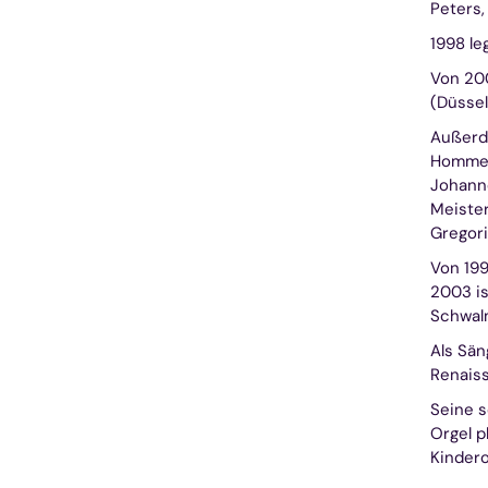
Peters,
1998 le
Von 200
(Düssel
Außerde
Hommel 
Johanne
Meister
Gregoria
Von 199
2003 is
Schwalm
Als Sän
Renais
Seine s
Orgel p
Kindero