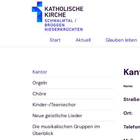
Zum Inhalt springen
Start
Aktuell
Glauben leben
Kan
Kantor
Orgeln
St
Name:
Chöre
Straße
Kinder-/Teeniechor
Ort:
41
Neue geistliche Lieder
Die musikalischen Gruppen im
Telefon
Überblick