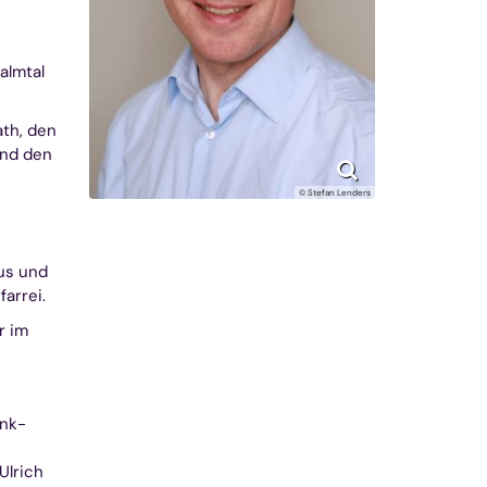
almtal
ath, den
und den
© Stefan Lenders
us und
arrei.
r im
onk-
Ulrich