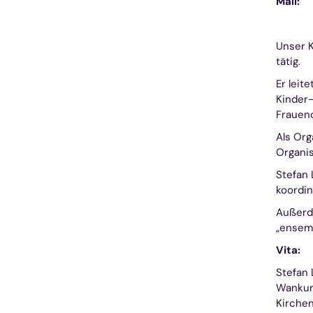
Mail:
Unser 
tätig.
Er leit
Kinder-
Frauenc
Als Org
Organis
Stefan 
koordin
Außerde
„ensemb
Vita:
Stefan 
Wankum,
Kirchen