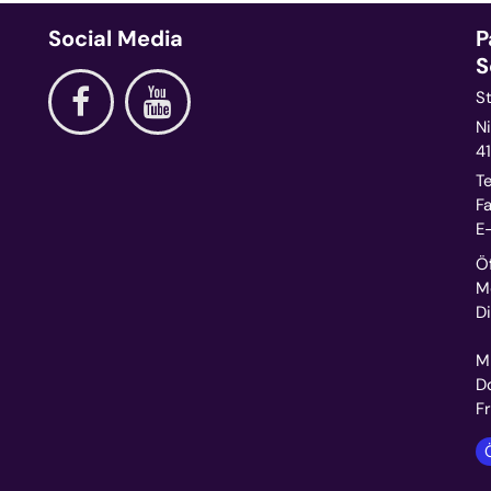
Social Media
P
S
S
Ni
4
Te
Fa
E-
Ö
M
D
1
M
D
F