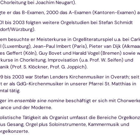
 Chorleitung bei Joachim Neugart).
gte er das B-Examen, 2000 das A-Examen (Kantoren-Examen) a
1 bis 2003 folgten weitere Orgelstudien bei Stefan Schmidt
dorf/Würzburg).
m besuchte er Meisterkurse in Orgelliteraturspiel u.a. bei Carl
(Luxemburg), Jean-Paul Imbert (Paris), Pieter van Dijk (Alkmaar
s Geffert (Köln), Guy Bovet und Harald Vogel (Bremen) sowie w
kurse in Chorleitung, Improvisation (u.a. Prof. W. Seifen) und
nik (Prof. S. Klöckner, Prof. G. Joppich).
9 bis 2003 war Stefan Lenders Kirchenmusiker in Overath; seit 
t er als GdG-Kirchenmusiker in unserer Pfarrei St. Matthias in
tal tätig.
ger im
ensemble sine nomine
beschäftigt er sich mit Chorwerk
sance und der Moderne.
olistische Tätigkeit als Organist umfasst die Bereiche Orgelkonz
lus Gesang, Orgel plus Soloinstrumente, Kammermusik und
rgelkonzerte.