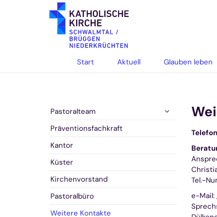
Zum Inhalt springen
Start
Aktuell
Glauben leben
Wei
Pastoralteam
Präventionsfachkraft
Telefo
Kantor
Beratu
Anspre
Küster
Christi
Kirchenvorstand
Tel.-N
e-Mail:
Pastoralbüro
Sprech
Weitere Kontakte