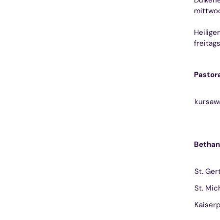
Dülkene
mittwoc
Heilige
freita
Pastora
kursaw
Bethan
St. Ger
St. Mic
Kaiserp