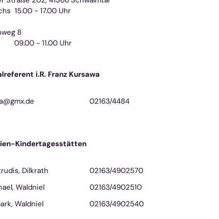
r Straße 202, 41366 Schwalmtal
hs 15.00 - 17.00 Uhr
nweg 8
gs 09.00 - 11.00 Uhr
lreferent i.R. Franz Kursawa
a@gmx.de
02163/4484
ien-Kindertagesstätten
trudis, Dilkrath
02163/4902570
hael, Waldniel
02163/4902510
ark, Waldniel
02163/4902540