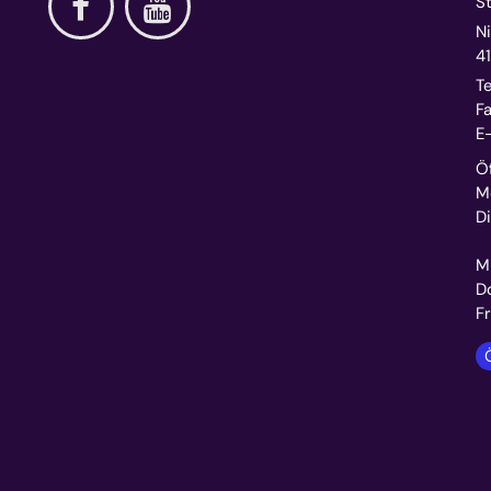
S
Ni
4
Te
Fa
E-
Ö
M
D
1
M
D
F