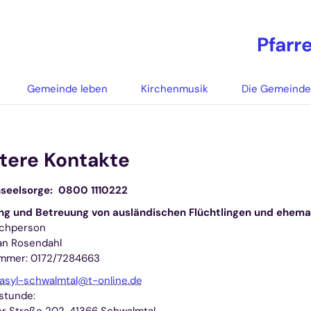
Pfarr
Gemeinde leben
Kirchenmusik
Die Gemeind
tere Kontakte
nseelsorge: 0800 1110222
ng und Betreuung von ausländischen Flüchtlingen und ehema
chperson
an Rosendahl
ummer: 0172/7284663
asyl-schwalmtal@t-online.de
stunde: