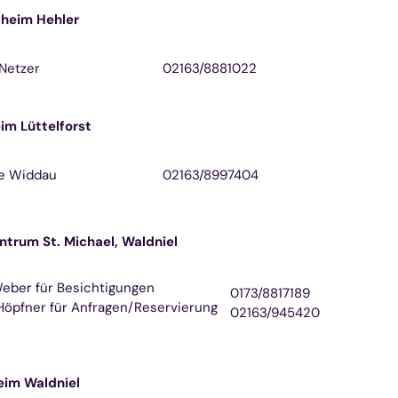
heim Hehler
Netzer
02163/8881022
im Lüttelforst
e Widdau
02163/8997404
ntrum St. Michael, Waldniel
eber für Besichtigungen
0173/8817189
Höpfner für Anfragen/Reservierung
02163/945420
eim Waldniel