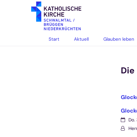
Zum Inhalt springen
Start
Aktuell
Glauben leben
Die
Glocke
Glock
Datum:
Do. 
Von:
Her