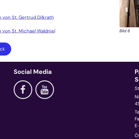
 von St. Gertrud Dilkrath
 von St. Michael Waldniel
Bild 6
ck
Social Media
P
S
S
Ni
4
Te
Fa
E-
Ö