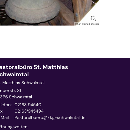
© Karl-Heinz Schroers
astoralbüro St. Matthias
chwalmtal
t. Matthias Schwalmtal
ederstr. 31
1366
Schwalmtal
lefon:
02163 94540
x:
02163/945494
Mail:
Pastoralbuero@kkg-schwalmtal.de
ffnungszeiten: