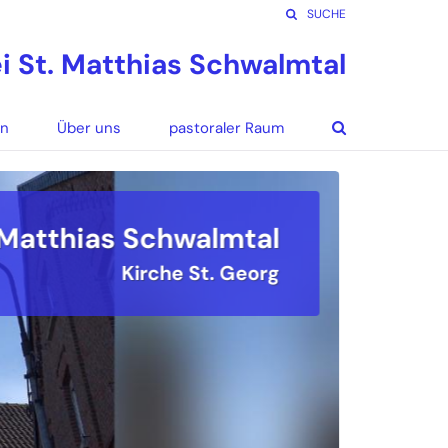
SUCHE
ei St. Matthias Schwalmtal
en
Über uns
pastoraler Raum
. Matthias Schwalmtal
Eucharistiefeiern