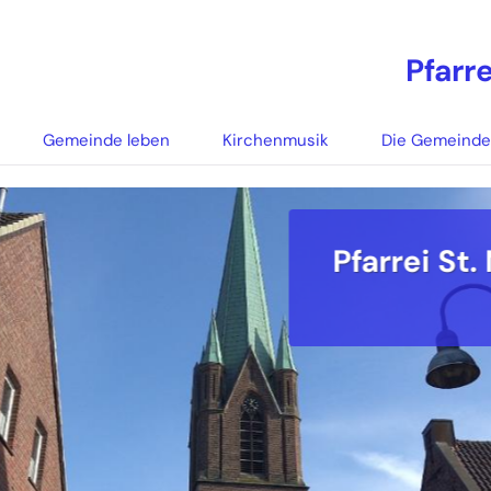
Pfarr
Gemeinde leben
Kirchenmusik
Die Gemeind
Pfarrei St