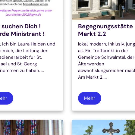
 suchen Dich !
Begegnungsstätte
de Ministrant !
Markt 2.2
o, ich bin Laura Heiden und
lokal, modern, inklusiv, jun
e mich, die Leitung der
alt. Ein Treffpunkt in der
dienerarbeit für St.
Gemeinde Schwalmtal, der
ael und St. Georg
Älterwerden
nommen zu haben. ...
abwechslungsreicher mach
Am Markt 2. ...
ehr
Mehr