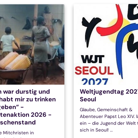
h war durstig und
Weltjugendtag 2027
 habt mir zu trinken
Seoul
eben“ -
Glaube, Gemeinschaft &
tenaktion 2026 -
Abenteuer Papst Leo XIV. l
ischenstand
ein – die Jugend der Welt t
sich in Seoul! ...
e Mitchristen in