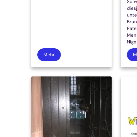
Schw
dies
unte
Brun
Pate
Mens
Niger
Mehr
M