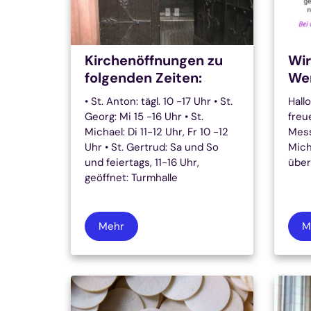
Kirchenöffnungen zu
Wir
folgenden Zeiten:
Wer
• St. Anton: tägl. 10 -17 Uhr • St.
Hall
Georg: Mi 15 -16 Uhr • St.
freu
Michael: Di 11-12 Uhr, Fr 10 -12
Mess
Uhr • St. Gertrud: Sa und So
Mich
und feiertags, 11-16 Uhr,
über
geöffnet: Turmhalle
Mehr
M