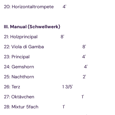
20: Horizontaltrompete 4'
III. Manual (Schwellwerk)
21: Holzprincipal 8'
22: Viola di Gamba 8'
23: Principal 4'
24: Gemshorn 4'
25: Nachthorn 2'
26: Terz 1 3/5'
27: Oktävchen 1'
28: Mixtur 5fach 1'