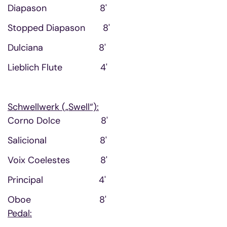
Diapason 8'
Stopped Diapason 8'
Dulciana 8'
Lieblich Flute 4'
Schwellwerk („Swell“):
Corno Dolce 8'
Salicional 8'
Voix Coelestes 8'
Principal 4'
Oboe 8'
Pedal: