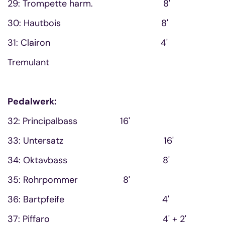
29: Trompette harm. 8'
30: Hautbois 8'
31: Clairon 4'
Tremulant
Pedalwerk:
32: Principalbass 16'
33: Untersatz 16'
34: Oktavbass 8'
35: Rohrpommer 8'
36: Bartpfeife 4'
37: Piffaro 4' + 2'