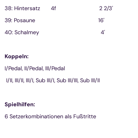
38: Hintersatz 4f 2 2/3'
39: Posaune 16'
40: Schalmey 4'
Koppeln:
I/Pedal, II/Pedal, III/Pedal
I/II, III/II, III/I, Sub III/I, Sub III/III, Sub III/II
Spielhilfen:
6 Setzerkombinationen als Fußtritte