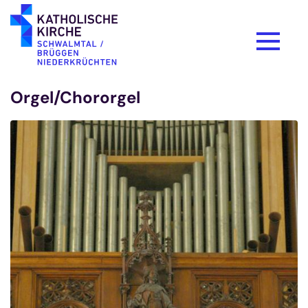
Zum Inhalt springen
Orgel/Chororgel