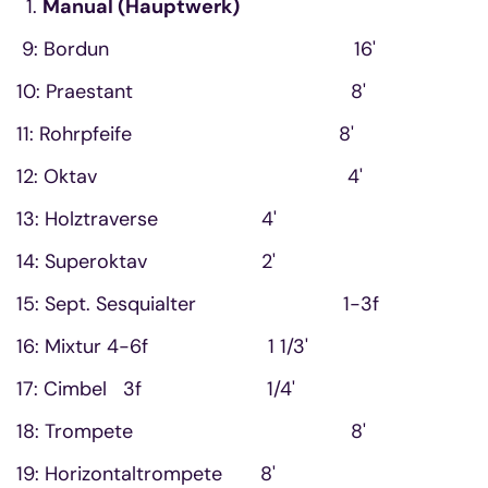
Manual (Hauptwerk)
9: Bordun 16'
10: Praestant 8'
11: Rohrpfeife 8'
12: Oktav 4'
13: Holztraverse 4'
14: Superoktav 2'
15: Sept. Sesquialter 1-3f
16: Mixtur 4-6f 1 1/3'
17: Cimbel 3f 1/4'
18: Trompete 8'
19: Horizontaltrompete 8'