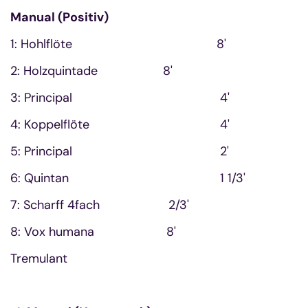
Manual (Positiv)
1: Hohlflöte 8'
2: Holzquintade 8'
3: Principal 4'
4: Koppelflöte 4'
5: Principal 2'
6: Quintan 1 1/3'
7: Scharff 4fach 2/3'
8: Vox humana 8'
Tremulant